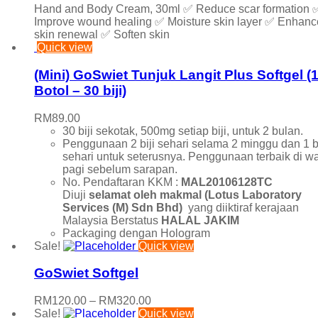
Hand and Body Cream, 30ml ✅ Reduce scar formation 
Improve wound healing ✅ Moisture skin layer ✅ Enhanc
skin renewal ✅ Soften skin
Quick view
(Mini) GoSwiet Tunjuk Langit Plus Softgel (
Botol – 30 biji)
RM
89.00
30 biji sekotak, 500mg setiap biji, untuk 2 bulan.
Penggunaan 2 biji sehari selama 2 minggu dan 1 bi
sehari untuk seterusnya. Penggunaan terbaik di w
pagi sebelum sarapan.
No. Pendaftaran KKM :
MAL20106128TC
Diuji
selamat oleh makmal (
Lotus Laboratory
Services (M) Sdn Bhd)
yang diiktiraf kerajaan
Malaysia Berstatus
HALAL JAKIM
Packaging dengan Hologram
Sale!
Quick view
GoSwiet Softgel
Price
RM
120.00
–
RM
320.00
range:
Sale!
Quick view