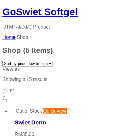
GoSwiet Softgel
UTM R&D&C Product
Home
Shop
Shop
(5 Items)
View as
Sorted
Showing all 5 results
by
Page
price:
1
low
/
1
to
high
Out of Stock
Quick view
Swiet Derm
RM
35.00