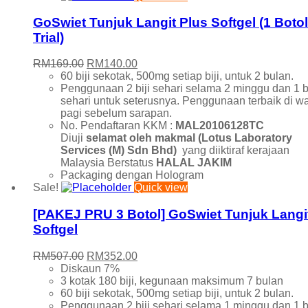
RM120.00
through
GoSwiet Tunjuk Langit Plus Softgel (1 Botol
RM320.00
Trial)
Original
Current
RM
169.00
RM
140.00
price
price
60 biji sekotak, 500mg setiap biji, untuk 2 bulan.
was:
is:
Penggunaan 2 biji sehari selama 2 minggu dan 1 bi
RM169.00.
RM140.00.
sehari untuk seterusnya. Penggunaan terbaik di w
pagi sebelum sarapan.
No. Pendaftaran KKM :
MAL20106128TC
Diuji
selamat oleh makmal (
Lotus Laboratory
Services (M) Sdn Bhd)
yang diiktiraf kerajaan
Malaysia Berstatus
HALAL JAKIM
Packaging dengan Hologram
Sale!
Quick view
[PAKEJ PRU 3 Botol] GoSwiet Tunjuk Langi
Softgel
Original
Current
RM
507.00
RM
352.00
price
price
Diskaun 7%
was:
is:
3 kotak 180 biji, kegunaan maksimum 7 bulan
RM507.00.
RM352.00.
60 biji sekotak, 500mg setiap biji, untuk 2 bulan.
Penggunaan 2 biji sehari selama 1 minggu dan 1 bi